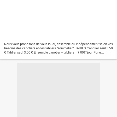
Nous vous proposons de vous louer, ensemble ou indépendament selon vos
besoins des canotiers et des tabliers "sommelier". TARIFS Canotier seul 3.50
€ Tablier seul 3.50 € Ensemble canotier + tabliers = 7.00€/ jour Porte
bouteilles(6bts) 2.00 € NB : le...