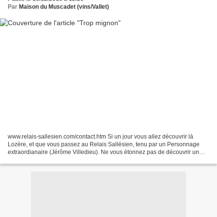
Par
Maison du Muscadet (vins/Vallet)
www.relais-sallesien.com/contact.htm Si un jour vous allez découvrir là
Lozère, et que vous passez au Relais Sallésien, tenu par un Personnage
extraordianaire (Jérôme Villedieu). Ne vous étonnez pas de découvrir un
jeune taureau Galloway nommé Muscadet....