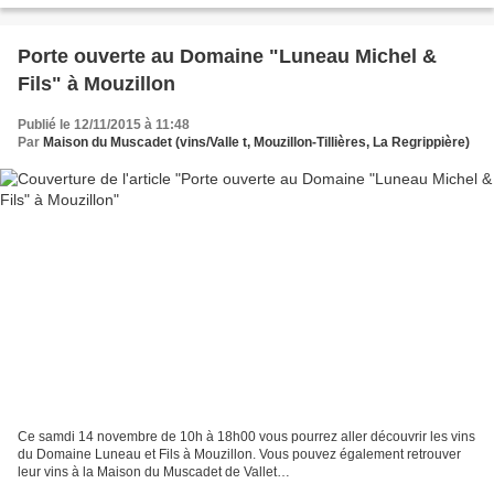
Porte ouverte au Domaine "Luneau Michel &
Fils" à Mouzillon
Publié le 12/11/2015 à 11:48
Par
Maison du Muscadet (vins/Valle t, Mouzillon-Tillières, La Regrippière)
Ce samdi 14 novembre de 10h à 18h00 vous pourrez aller découvrir les vins
du Domaine Luneau et Fils à Mouzillon. Vous pouvez également retrouver
leur vins à la Maison du Muscadet de Vallet
http://http://www.closdesbourguignons.fr/ElementsRubrique.asp...