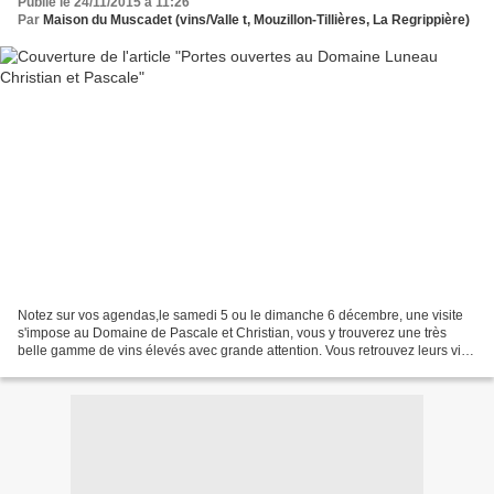
Publié le 24/11/2015 à 11:26
Par
Maison du Muscadet (vins/Valle t, Mouzillon-Tillières, La Regrippière)
Notez sur vos agendas,le samedi 5 ou le dimanche 6 décembre, une visite
s'impose au Domaine de Pascale et Christian, vous y trouverez une très
belle gamme de vins élevés avec grande attention. Vous retrouvez leurs vins
à la Maison du Muscadet de Vall...