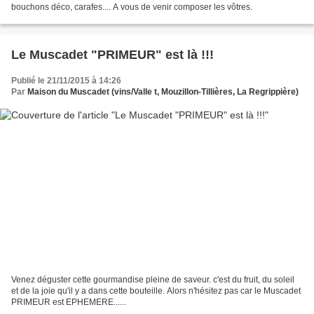
bouchons déco, carafes.... A vous de venir composer les vôtres.
Le Muscadet "PRIMEUR" est là !!!
Publié le 21/11/2015 à 14:26
Par
Maison du Muscadet (vins/Valle t, Mouzillon-Tillières, La Regrippière)
Venez déguster cette gourmandise pleine de saveur. c'est du fruit, du soleil
et de la joie qu'il y a dans cette bouteille. Alors n'hésitez pas car le Muscadet
PRIMEUR est EPHEMERE......