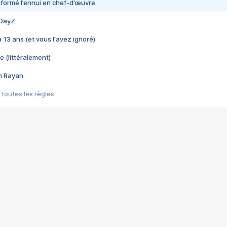
nsformé l’ennui en chef-d’œuvre
 DayZ
 a 13 ans (et vous l'avez ignoré)
e (littéralement)
im Rayan
 toutes les règles
s les jeux vidéo
us choquant de Rockstar ? - Le scandale BULLY
e plus moche de Steam
du RÊVE tourne au CAUCHEMAR
pendant 8 heures
it… à tort
umiliés par un jeu vidéo