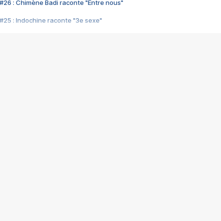
#26 : Chimène Badi raconte "Entre nous"
#25 : Indochine raconte "3e sexe"
#24 : Zaho raconte "C'est chelou"
#23 : Patrick Bruel raconte "Au café des délices"
#22 : Kyo raconte "Le chemin"
#21 : Nolwenn Leroy raconte "Cassé"
#20 : Patrick Hernandez raconte "Born to be alive"
#19 : Lorie raconte "Près de moi"
#18 : Michael Jones raconte "A nos actes manqués" (avec Jean-Jacque
#17 : Khaled raconte "Aïcha"
#16 : Corneille raconte "Parce qu'on vient de loin"
#15 : Indochine raconte "L'aventurier"
14 : Lorie raconte "Sur un air latino"