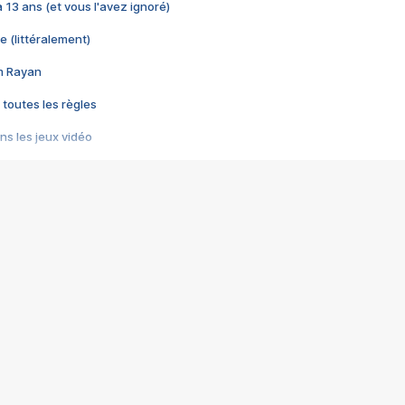
 a 13 ans (et vous l'avez ignoré)
e (littéralement)
im Rayan
 toutes les règles
s les jeux vidéo
us choquant de Rockstar ? - Le scandale BULLY
e plus moche de Steam
du RÊVE tourne au CAUCHEMAR
pendant 8 heures
it… à tort
umiliés par un jeu vidéo
ire - Final Fantasy 8
ti un empire - Age of Empires