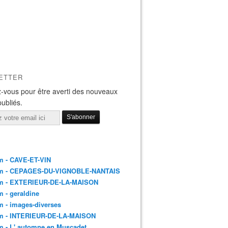
ETTER
-vous pour être averti des nouveaux
publiés.
m - CAVE-ET-VIN
m - CEPAGES-DU-VIGNOBLE-NANTAIS
m - EXTERIEUR-DE-LA-MAISON
 - geraldine
 - images-diverses
m - INTERIEUR-DE-LA-MAISON
 - L' automne en Muscadet