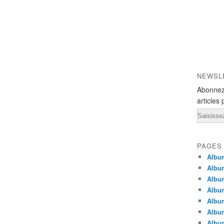
NEWSL
Abonnez
articles 
Email
PAGES
Albu
Albu
Albu
Album
Album
Albu
Album