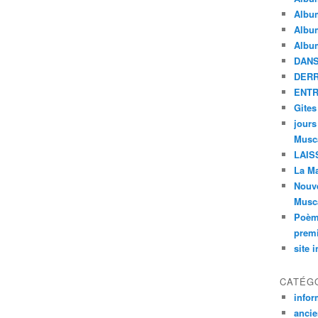
Album
Album
Album
DANS
DERR
ENTR
Gites
jours
Musc
LAIS
La Ma
Nouve
Musc
Poème
premi
site 
CATÉG
infor
ancie