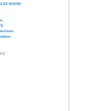
CLES DIVERS
es
FS
tourisme
ntation
VES