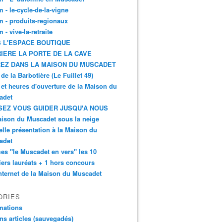
 - le-cycle-de-la-vigne
 - produits-regionaux
 - vive-la-retraite
 L'ESPACE BOUTIQUE
IERE LA PORTE DE LA CAVE
EZ DANS LA MAISON DU MUSCADET
 de la Barbotière (Le Fuillet 49)
 et heures d'ouverture de la Maison du
adet
SEZ VOUS GUIDER JUSQU'A NOUS
ison du Muscadet sous la neige
lle présentation à la Maison du
adet
s "le Muscadet en vers" les 10
ers lauréats + 1 hors concours
internet de la Maison du Muscadet
ORIES
mations
ns articles (sauvegadés)