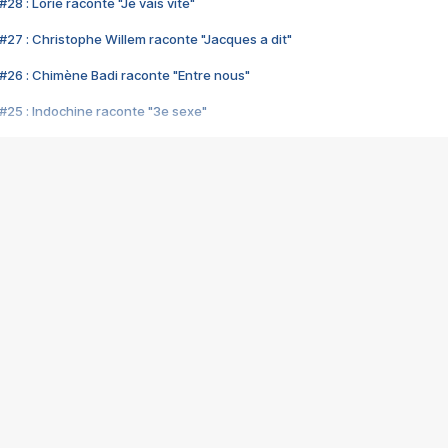
28 : Lorie raconte "Je vais vite"
#27 : Christophe Willem raconte "Jacques a dit"
#26 : Chimène Badi raconte "Entre nous"
#25 : Indochine raconte "3e sexe"
#24 : Zaho raconte "C'est chelou"
#23 : Patrick Bruel raconte "Au café des délices"
#22 : Kyo raconte "Le chemin"
#21 : Nolwenn Leroy raconte "Cassé"
#20 : Patrick Hernandez raconte "Born to be alive"
#19 : Lorie raconte "Près de moi"
#18 : Michael Jones raconte "A nos actes manqués" (avec Jean-Jacque
#17 : Khaled raconte "Aïcha"
#16 : Corneille raconte "Parce qu'on vient de loin"